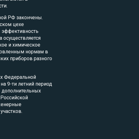
ти.
зой РФ закончены.
еском цехе
ь эффективность
а осуществляется
кое и химическое
ановленным нормам в
ских приборов разного
ах Федеральной
на 9-ти летний период
ью дополнительных
 Российской
женерные
участков.