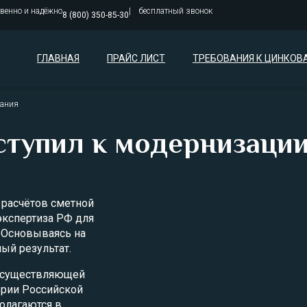
твенно и надёжно
бесплатный звонок
8 (800) 350-85-30
ГЛАВНАЯ
ПРАЙС ЛИСТ
ТРЕБОВАНИЯ К ЦИНКОВ
вания
тупил к модернизаци
 расчётов сметной
экспертиза РФ для
 Основываясь на
ый результат.
 осуществляющей
ории Российской
олагаются в