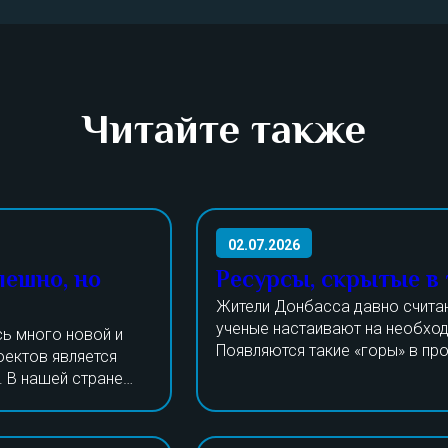
Читайте также
02.07.2026
пешно, но
Ресурсы, скрытые в
Жители Донбасса давно счита
ученые настаивают на необход
ь много новой и
Появляются такие «горы» в пр
оектов является
процессы утилизации долгое в
. В нашей стране
Даже шлак и порода пригодятс
Прошедшие годы все изменили,
тают над
изготовления тротуарной плит
лей выпускается
только стандартную переработ
 сделан на
не только получение угля, но и
года в РФ работало
редкоземельных и других метал
изготовлению