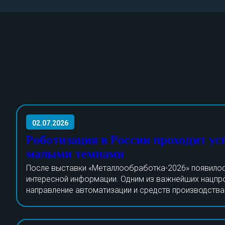
02.07.2026
Роботизация в России проходит ус
малыми темпами
После выставки «Металлообработка-2026» появилос
интересной информации. Одним из важнейших нацпр
направление автоматизации и средств производства
проект актуален уже не один год. Специалисты рабо
На данный момент силами отечественных изготовите
модернизацией станкостроения в РФ, основной упор
только треть необходимой продукции. В конце 2025 
робототехнику и открытие местных производств по 