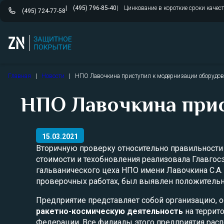
(495) 796-85-40
Цинкование в короткие сроки качес
(495) 724-77-58
Перейти
Главная
|
Новости
|
НПО Лавочкина приступил к модернизации оборудо
к
содержимому
НПО Лавочкина прис
15.03.2021
Вторичную проверку относительно правильности
стоимости и техобновления реализовала Главгос
гальванического цеха НПО имени Лавочкина С.А.
проверочных работах, был выявлен положительн
Предприятие представляет собой организацию,
ракетно-космическую деятельность
на террит
Федерации. Все филиалы этого предприятия расп