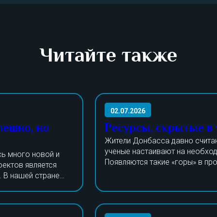
Читайте также
02.07.2026
пешно, но
Ресурсы, скрытые в
Жители Донбасса давно счита
ученые настаивают на необход
ь много новой и
Появляются такие «горы» в пр
оектов является
процессы утилизации долгое в
. В нашей стране
Даже шлак и порода пригодятс
Прошедшие годы все изменили,
тают над
изготовления тротуарной плит
лей выпускается
только стандартную переработ
 сделан на
не только получение угля, но и
года в РФ работало
редкоземельных и других метал
изготовлению
сжигание массы. Рассчитываю
ние станков. Растут