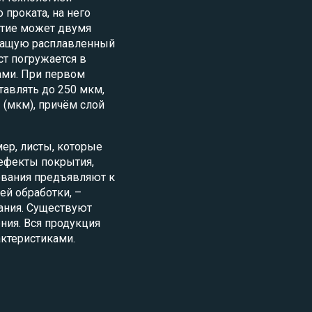
 проката, на него
ытие может двумя
ржащую расплавленный
ст погружается в
ами. При первом
авлять до 250 мкм,
 (мкм), причём слой
мер, листы, которые
дефекты покрытия,
вания предъявляют к
ей обработки, –
ания. Существуют
ия. Вся продукция
ктеристиками.