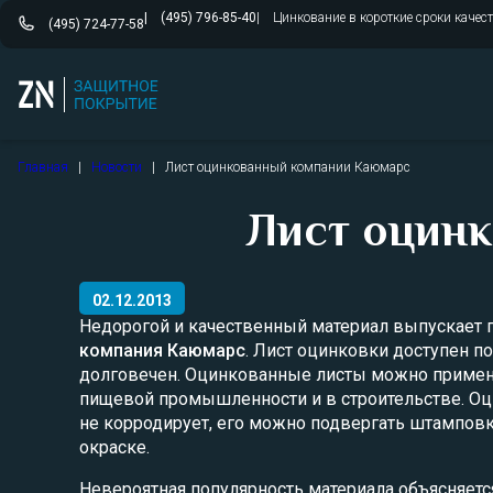
(495) 796-85-40
Цинкование в короткие сроки качес
(495) 724-77-58
Перейти
Главная
|
Новости
|
Лист оцинкованный компании Каюмарс
к
содержимому
Лист оцин
02.12.2013
Недорогой и качественный материал выпускает 
компания Каюмарс
. Лист оцинковки доступен п
долговечен. Оцинкованные листы можно примен
пищевой промышленности и в строительстве. О
не корродирует, его можно подвергать штампов
окраске.
Невероятная популярность материала объясняетс