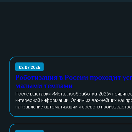
02.07.2026
Роботизация в России проходит ус
малыми темпами
После выставки «Металлообработка-2026» появилос
интересной информации. Одним из важнейших нацпр
направление автоматизации и средств производства
проект актуален уже не один год. Специалисты рабо
На данный момент силами отечественных изготовите
модернизацией станкостроения в РФ, основной упор
только треть необходимой продукции. В конце 2025 
робототехнику и открытие местных производств по 
свыше 400 предприятий, ответственных за изготовле