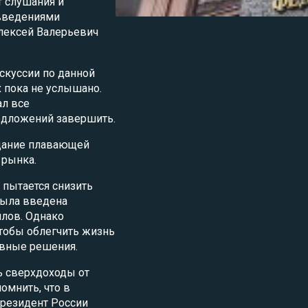
 слушания и
введениями
лексей Валерьевич
скуссии по данной
х пока не услышано.
ал все
едложений завершить.
здание плавающей
 рынка.
 пытается снизить
Была введена
ллов. Однако
тобы облегчить жизнь
ивные решения.
ь сверхдоходы от
омнить, что в
Президент России