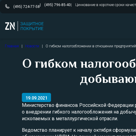
(495) 796-85-40
Цинкование в короткие сроки качес
(495) 724-77-58
Перейти
Главная
|
Новости
|
О гибком налогообложении в отношении предприяти
к
содержимому
О гибком налогоо
добываю
19.09.2021
Министерство финансов Российской Федерации 
о внедрении гибкого налогообложения на добыч
ископаемых в металлургической отрасли.
Ведомство планирует к началу октября сформул