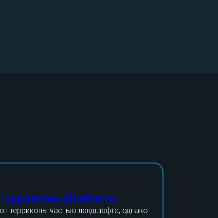
 терриконах Донбасса
ют терриконы частью ландшафта, однако