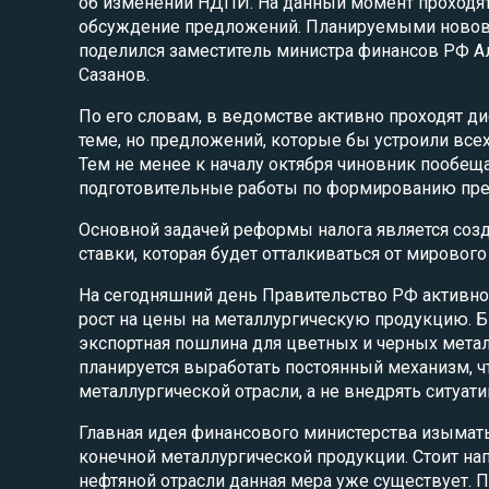
об изменении НДПИ. На данный момент проходят
обсуждение предложений. Планируемыми ново
поделился заместитель министра финансов РФ А
Сазанов.
По его словам, в ведомстве активно проходят ди
теме, но предложений, которые бы устроили все
Тем не менее к началу октября чиновник пообещ
подготовительные работы по формированию пр
Основной задачей реформы налога является со
ставки, которая будет отталкиваться от мирового
На сегодняшний день Правительство РФ активно
рост на цены на металлургическую продукцию. 
экспортная пошлина для цветных и черных мета
планируется выработать постоянный механизм, ч
металлургической отрасли, а не внедрять ситуат
Главная идея финансового министерства изымат
конечной металлургической продукции. Стоит нап
нефтяной отрасли данная мера уже существует. 