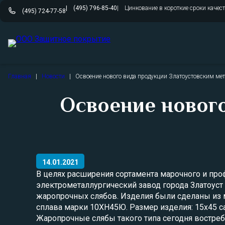
(495) 796-85-40
Цинкование в короткие сроки качес
(495) 724-77-58
Перейти
Главная
|
Новости
|
Освоение нового вида продукции Златоустовским ме
к
содержимому
Освоение новог
14.01.2021
В целях расширения сортамента марочного и про
электрометаллургический завод города Златоуст
жаропрочных слябов. Изделия были сделаны из 
сплава марки 10ХН45Ю. Размер изделия: 15х45 с
Жаропрочные слябы такого типа сегодня востреб