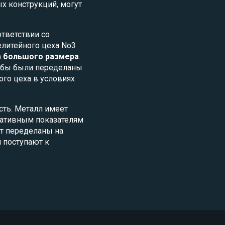
х конструкций, могут
ответствии со
елитейного цеха No3
а большого размера
.
лябы были переделаны
ого цеха в условиях
сть. Металл имеет
мативным показателям
ут переделаны на
 поступают к