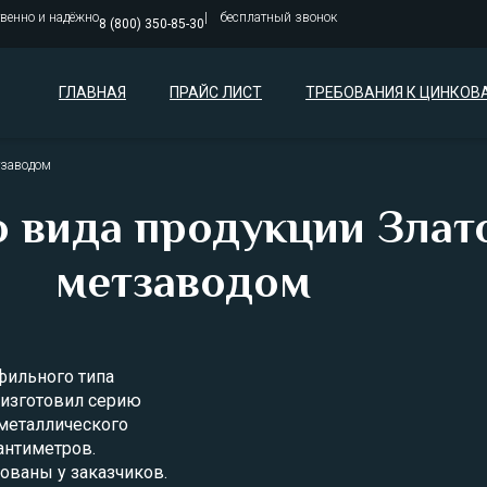
твенно и надёжно
бесплатный звонок
8 (800) 350-85-30
ГЛАВНАЯ
ПРАЙС ЛИСТ
ТРЕБОВАНИЯ К ЦИНКОВ
тзаводом
о вида продукции Злат
метзаводом
фильного типа
 изготовил серию
металлического
антиметров.
ованы у заказчиков.