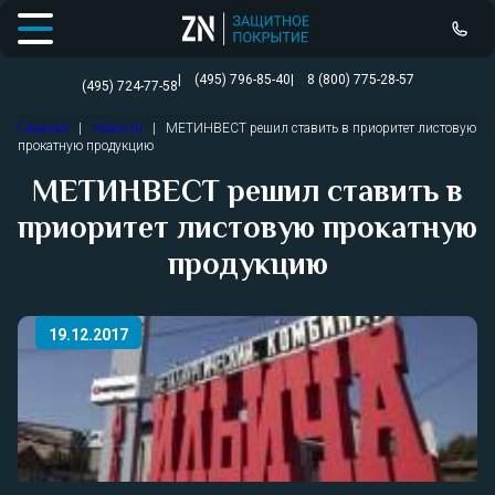
Открыть меню
(495) 796-85-40
8 (800) 775-28-57
(495) 724-77-58
Перейти
Главная
|
Новости
|
МЕТИНВЕСТ решил ставить в приоритет листовую
к
прокатную продукцию
содержимому
МЕТИНВЕСТ решил ставить в
приоритет листовую прокатную
продукцию
19.12.2017