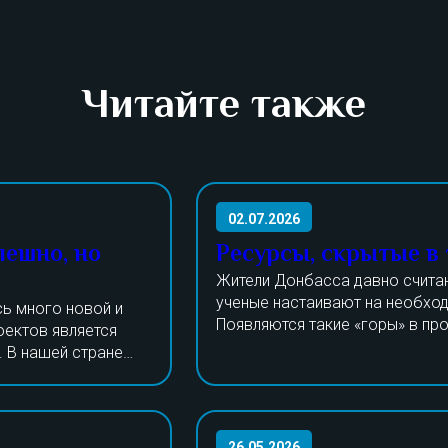
Читайте также
02.07.2026
пешно, но
Ресурсы, скрытые в
Жители Донбасса давно счита
ученые настаивают на необход
ь много новой и
Появляются такие «горы» в пр
оектов является
процессы утилизации долгое в
. В нашей стране
Даже шлак и порода пригодятс
Прошедшие годы все изменили,
тают над
изготовления тротуарной плит
лей выпускается
только стандартную переработ
 сделан на
не только получение угля, но и
года в РФ работало
редкоземельных и других метал
изготовлению
сжигание массы. Рассчитываю
ние станков. Растут
26.05.2026