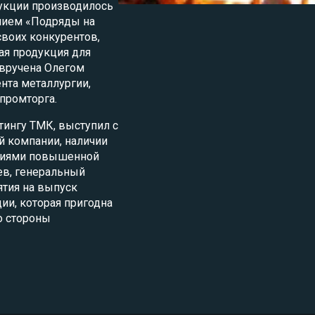
укции производилось
нием «Подряды на
воих конкурентов,
ая продукция для
 вручена Олегом
нта металлургии,
промторга.
тингу ТМК, выступил с
 компании, наличии
ниями повышенной
ев, генеральный
ятия на выпуск
ии, которая пригодна
о стороны