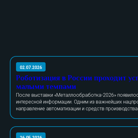
02.07.2026
Роботизация в России проходит ус
малыми темпами
После выставки «Металлообработка-2026» появилос
интересной информации. Одним из важнейших нацпр
направление автоматизации и средств производства
проект актуален уже не один год. Специалисты рабо
На данный момент силами отечественных изготовите
модернизацией станкостроения в РФ, основной упор
только треть необходимой продукции. В конце 2025 
робототехнику и открытие местных производств по 
свыше 400 предприятий, ответственных за изготовле
станков для обработки металлов.
26.05.2026