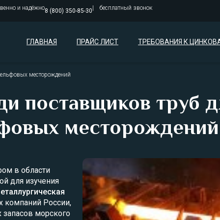
твенно и надёжно
бесплатный звонок
8 (800) 350-85-30
ГЛАВНАЯ
ПРАЙС ЛИСТ
ТРЕБОВАНИЯ К ЦИНКОВ
шельфовых месторождений
ди поставщиков труб д
фовых месторождений
ром в области
ой для изучения
металлургическая
х компаний России,
 запасов морского