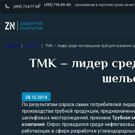
(495) 796-85-40
Цинкование в короткие сроки качес
(495) 724-77-58
Перейти
Главная
|
Новости
|
ТМК – лидер среди поставщиков труб для освоения 
к
содержимому
ТМК – лидер сре
шель
28.12.2014
По результатам опроса самих потребителей лиде
производства трубной продукции, предназначенн
шельфовых месторождений, признана
Трубная 
компания
. Опрос проводился среди нефтегазовы
работающих в сфере разработки углеводородных