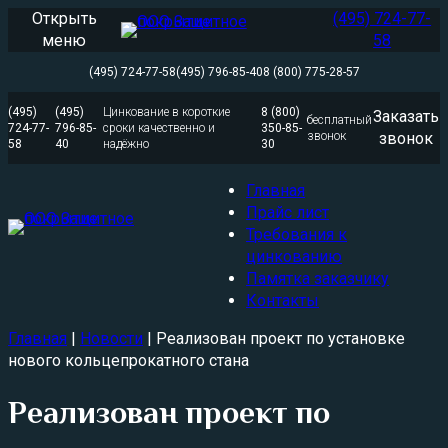
Перейти
Открыть
(495) 724-77-
к
меню
58
содержимому
(495) 724-77-58
(495) 796-85-40
8 (800) 775-28-57
(495)
(495)
Цинкование в короткие
8 (800)
Заказать
бесплатный
724-77-
796-85-
сроки качественно и
350-85-
звонок
звонок
58
40
надёжно
30
Главная
Прайс лист
Требования к
цинкованию
Памятка заказчику
Контакты
Главная
|
Новости
|
Реализован проект по установке
нового кольцепрокатного стана
Реализован проект по