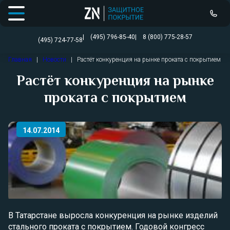
Открыть меню
(495) 796-85-40
8 (800) 775-28-57
(495) 724-77-58
Перейти
Главная
|
Новости
|
Растёт конкуренция на рынке проката с покрытием
к
содержимому
Растёт конкуренция на рынке
проката с покрытием
14.07.2014
В Татарстане выросла конкуренция на рынке изделий
стального проката с покрытием. Годовой конгресс