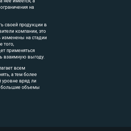
 нее имеется, а
ограничения на
ь своей продукции в
вители компании, это
ь изменены на стадии
 того,
дет применяться
ть взаимную выгоду.
лагает всем
ять, а тем более
 уровне вряд ли
ся большие объемы