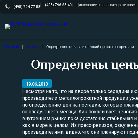
(495) 796-85-40
Цинкование в короткие сроки качес
(495) 724-77-58
Перейти
Главная
|
Новости
|
Определены цены на июльский прокат с покрытием
к
содержимому
Определены цены
19.06.2013
Несмотря на то, что на дворе только середина и
производители металлопрокатной продукции уж
по определению цен на поставки, которые плани
со следующего месяца. Как показывает ценовая 
внутреннем рынке пока достаточно стабильная и 
как в мире в целом. Из пресс-релизов, озвучен
производителями, видно, что они планируют под