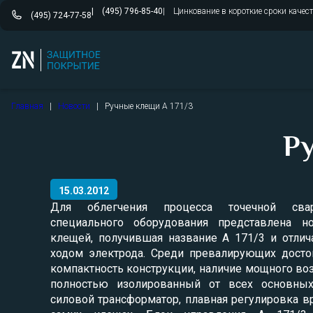
(495) 796-85-40
Цинкование в короткие сроки качес
(495) 724-77-58
Перейти
Главная
|
Новости
|
Ручные клещи A 171/3
к
содержимому
Ру
15.03.2012
Для облегчения процесса точечной свар
специального оборудования представлена н
клещей, получившая название A 171/3 и отли
ходом электрода. Среди превалирующих досто
компактность конструкции, наличие мощного во
полностью изолированный от всех основных
силовой трансформатор, плавная регулировка в