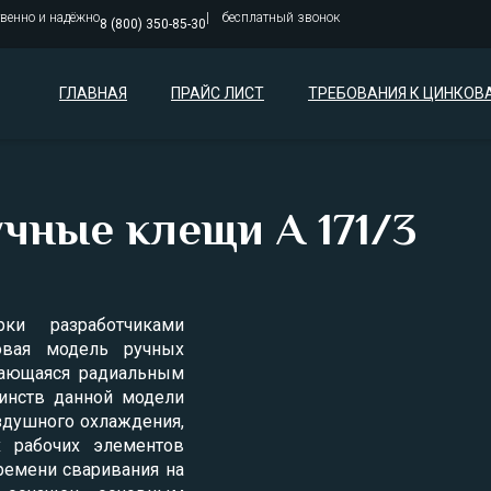
твенно и надёжно
бесплатный звонок
8 (800) 350-85-30
ГЛАВНАЯ
ПРАЙС ЛИСТ
ТРЕБОВАНИЯ К ЦИНКОВ
чные клещи A 171/3
ки разработчиками
овая модель ручных
чающаяся радиальным
инств данной модели
здушного охлаждения,
 рабочих элементов
ремени сваривания на