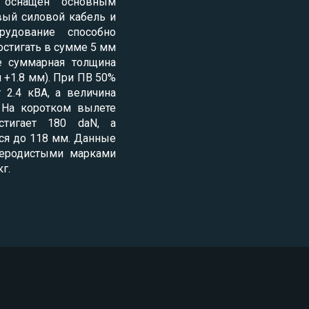
 оснащен основным
вый силовой кабель и
удование способно
остигать в сумме 5 мм
е суммарная толщина
 +1.8 мм). При ПВ 50%
 2.4 кВА, а величина
. На коротком вылете
стигает 180 daN, а
ся до 118 мм. Данные
леродистыми марками
г.