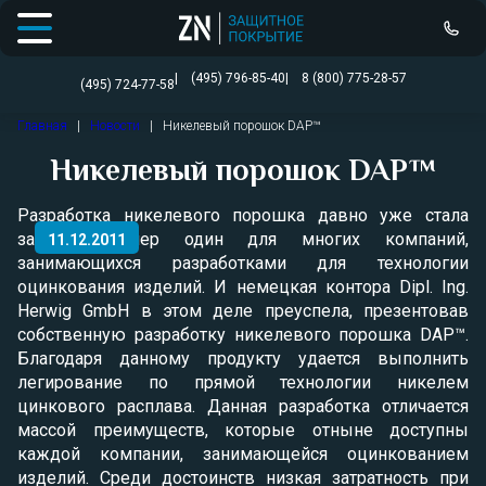
Открыть меню
(495) 796-85-40
8 (800) 775-28-57
(495) 724-77-58
Перейти
Главная
|
Новости
|
Никелевый порошок DAP™
к
содержимому
Никелевый порошок DAP™
Разработка никелевого порошка давно уже стала
задачей номер один для многих компаний,
11.12.2011
занимающихся разработками для технологии
оцинкования изделий. И немецкая контора Dipl. Ing.
Herwig GmbH в этом деле преуспела, презентовав
собственную разработку никелевого порошка DAP™.
Благодаря данному продукту удается выполнить
легирование по прямой технологии никелем
цинкового расплава. Данная разработка отличается
массой преимуществ, которые отныне доступны
каждой компании, занимающейся оцинкованием
изделий. Среди достоинств низкая затратность при