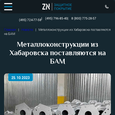
Открыть меню
(495) 796-85-40
8 (800) 775-28-57
(495) 724-77-58
Перейти
Главная
|
Новости
|
Металлоконструкции из Хабаровска поставляются
к
на БАМ
содержимому
Металлоконструкции из
Хабаровска поставляются на
БАМ
25.10.2023