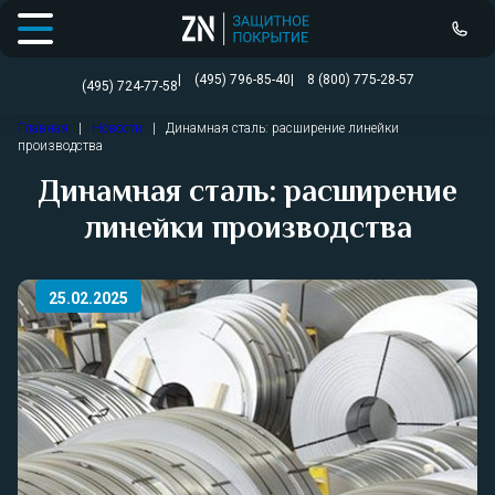
Открыть меню
(495) 796-85-40
8 (800) 775-28-57
(495) 724-77-58
Перейти
Главная
|
Новости
|
Динамная сталь: расширение линейки
к
производства
содержимому
Динамная сталь: расширение
линейки производства
25.02.2025