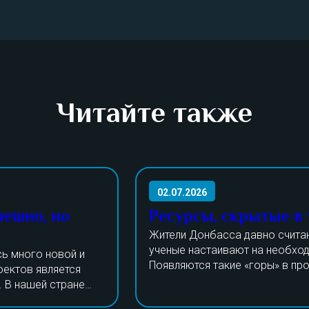
Читайте также
02.07.2026
пешно, но
Ресурсы, скрытые в
Жители Донбасса давно счита
ученые настаивают на необход
ь много новой и
Появляются такие «горы» в пр
оектов является
процессы утилизации долгое в
. В нашей стране
Даже шлак и порода пригодятс
Прошедшие годы все изменили,
тают над
изготовления тротуарной плит