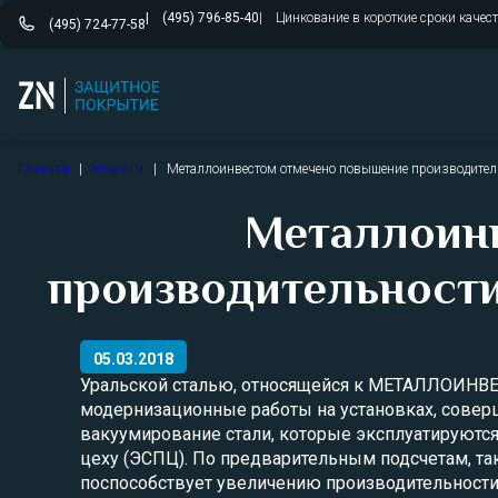
(495) 796-85-40
Цинкование в короткие сроки качес
(495) 724-77-58
Перейти
Главная
|
Новости
|
Металлоинвестом отмечено повышение производитель
к
содержимому
Металлоин
производительности
05.03.2018
Уральской сталью, относящейся к МЕТАЛЛОИНВ
модернизационные работы на установках, сове
вакуумирование стали, которые эксплуатируютс
цеху (ЭСПЦ). По предварительным подсчетам, та
поспособствует увеличению производительности а