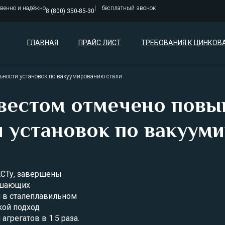
твенно и надёжно
бесплатный звонок
8 (800) 350-85-30
ГЛАВНАЯ
ПРАЙС ЛИСТ
ТРЕБОВАНИЯ К ЦИНКОВ
ности установок по вакуумированию стали
вестом отмечено повы
 установок по вакуум
ЕСТу, завершены
ршающих
я в сталеплавильном
кой подход
грегатов в 1.5 раза.