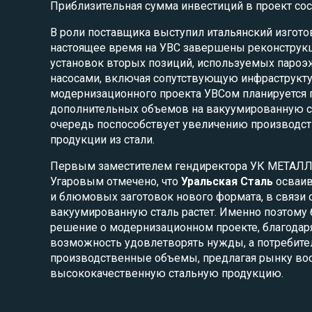
Приблизительная сумма инвестиций в проект сос
В роли поставщика выступил итальянский изготови
настоящее время на УВС завершены реконструк
установок вторых позиций, используемых паро
насосами, включая сопутствующую инфраструкту
модернизационного проекта УВСом планируется 
дополнительных объемов на вакуумированную ст
очередь поспособствует увеличению производс
продукции из стали.
Первым заместителем гендиректора УК МЕТАЛ
Угаровым отмечено, что
Уральская Сталь
осваив
и блюмовых заготовок нового формата, в связи с
вакуумированную сталь растет. Именно поэтому
решение о модернизационном проекте, благодар
возможность удовлетворять нужды, а потребит
производственные объемы, предлагая рынку во
высококачественную стальную продукцию.