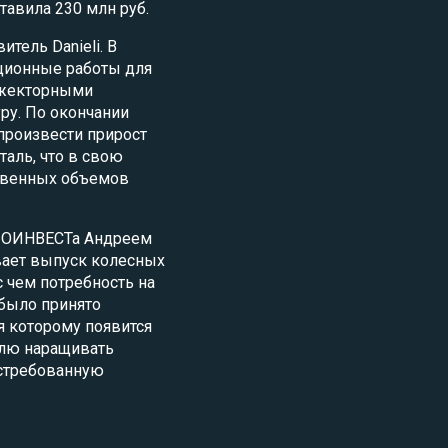
тавила 230 млн руб.
тель Danieli. В
ционные работы для
эжекторными
ру. По окончании
произвести прирост
аль, что в свою
твенных объемов
ЛОИНВЕСТа Андреем
ает выпуск колесных
 чем потребность на
 было принято
я которому появится
елю наращивать
стребованную