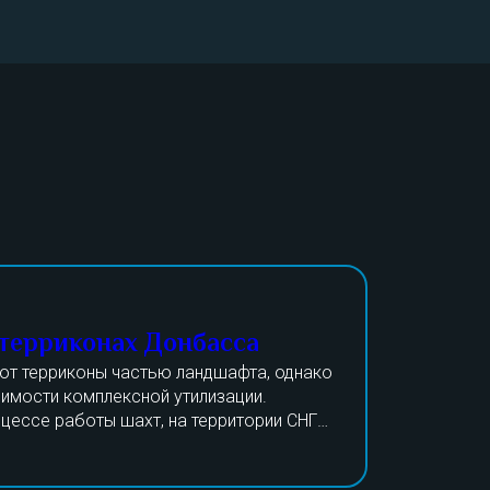
 терриконах Донбасса
ют терриконы частью ландшафта, однако
имости комплексной утилизации.
оцессе работы шахт, на территории СНГ
ремя практически не работали.
я в ходе возведения дорожного полотна,
 на Донбассе будут рассматривать не
ки, бордюров, шлакоблоков. В приоритете