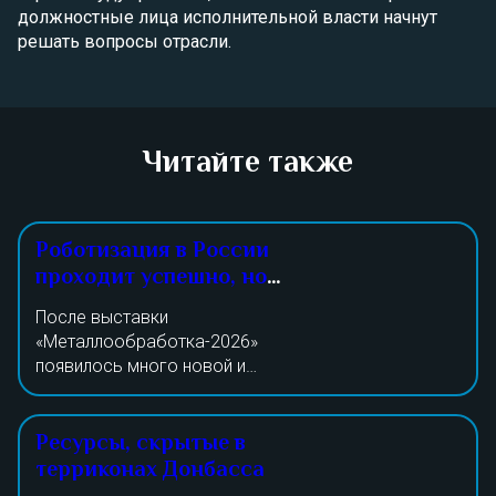
должностные лица исполнительной власти начнут
решать вопросы отрасли.
Читайте также
Роботизация в России
проходит успешно, но
малыми темпами
После выставки
«Металлообработка-2026»
появилось много новой и
интересной информации. Одним
На данный момент силами
из важнейших нацпроектов
отечественных изготовителей
Ресурсы, скрытые в
является направление
выпускается только треть
автоматизации и средств
терриконах Донбасса
необходимой продукции. В
производства. В нашей стране