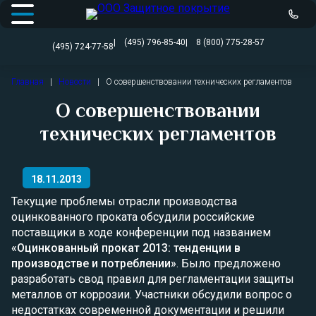
Открыть меню
(495) 796-85-40
8 (800) 775-28-57
(495) 724-77-58
Перейти
Главная
|
Новости
|
О совершенствовании технических регламентов
к
содержимому
О совершенствовании
технических регламентов
18.11.2013
Текущие проблемы отрасли производства
оцинкованного проката обсудили российские
поставщики в ходе конференции под названием
«Оцинкованный прокат 2013: тенденции в
производстве и потреблении»
. Было предложено
разработать свод правил для регламентации защиты
металлов от коррозии. Участники обсудили вопрос о
недостатках современной документации и решили