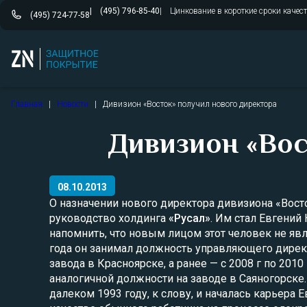
(495) 796-85-40
Цинкование в короткие сроки качес
(495) 724-77-58
Перейти
Главная
|
Новости
|
Дивизион «Восток» получил нового директора
к
содержимому
Дивизион «Вос
08.10.2013
О назначении нового директора дивизиона «Вост
руководство холдинга
«Русал»
. Им стал Евгений 
напомнить, что новым лицом этот человек не явля
года он занимал должность управляющего дире
завода в Красноярске, а ранее — с 2008 г по 2010 
аналогичной должности на заводе в Саяногорске
далеком 1993 году, к слову, и началась карьера 