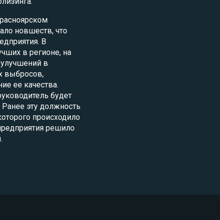
олизинга.
Красноярском
ало новшеств, что
едприятия. В
учших в регионе, на
 улучшений в
х выбросов,
е ее качества.
руководитель будет
 Ранее эту должность
которого происходило
 предприятия решило
.