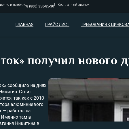
твенно и надёжно
бесплатный звонок
8 (800) 350-85-30
ГЛАВНАЯ
ПРАЙС ЛИСТ
ТРЕБОВАНИЯ К ЦИНКОВ
ток» получил нового 
ок» сообщило на днях
Никитин. Стоит
ется, так как с 2010
ктора алюминиевого
г — работал на
. Именно там в
Евгения Никитина в