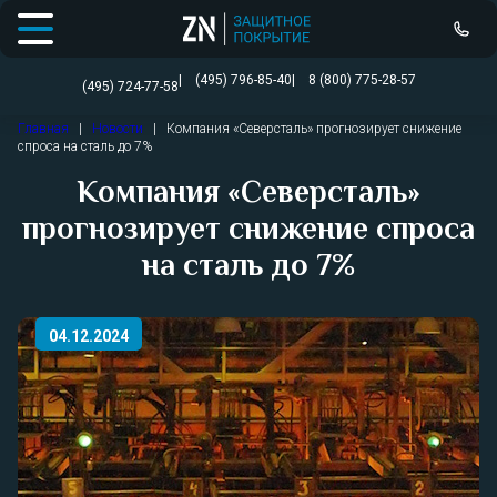
Открыть меню
(495) 796-85-40
8 (800) 775-28-57
(495) 724-77-58
Перейти
Главная
|
Новости
|
Компания «Северсталь» прогнозирует снижение
к
спроса на сталь до 7%
содержимому
Компания «Северсталь»
прогнозирует снижение спроса
на сталь до 7%
04.12.2024